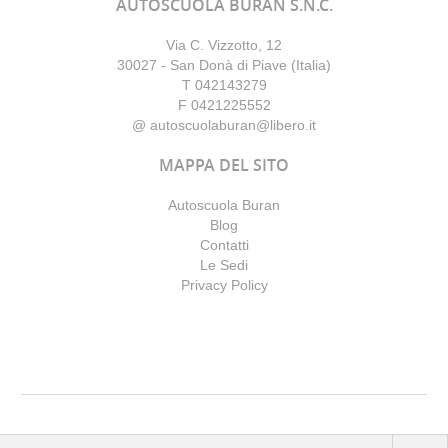
AUTOSCUOLA BURAN S.N.C.
Via C. Vizzotto, 12
30027
-
San Donà di Piave
(Italia)
T
042143279
F
0421225552
@
autoscuolaburan@libero.it
MAPPA DEL SITO
Autoscuola Buran
Blog
Contatti
Le Sedi
Privacy Policy
© Copyright 2012 - All rights reserved
-
Autoscuola Buran S.n.c.