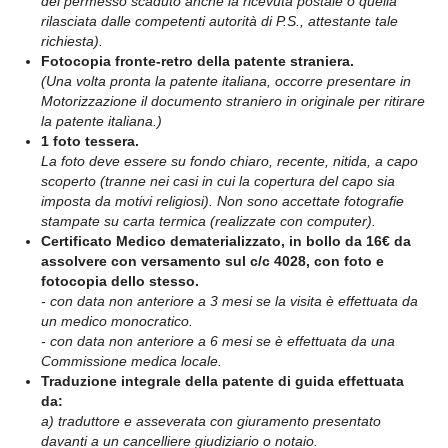
del permesso scaduto anche la ricevuta postale o quella
rilasciata dalle competenti autorità di P.S., attestante tale
richiesta).
Fotocopia fronte-retro della patente straniera.
(Una volta pronta la patente italiana, occorre presentare in
Motorizzazione il documento straniero in originale per ritirare
la patente italiana.)
1 foto tessera.
La foto deve essere su fondo chiaro, recente, nitida, a capo
scoperto (tranne nei casi in cui la copertura del capo sia
imposta da motivi religiosi). Non sono accettate fotografie
stampate su carta termica (realizzate con computer).
Certificato Medico dematerializzato, in bollo da 16€ da
assolvere con versamento sul c/c 4028, con foto e
fotocopia dello stesso.
- con data non anteriore a 3 mesi se la visita è effettuata da
un medico monocratico.
- con data non anteriore a 6 mesi se è effettuata da una
Commissione medica locale.
Traduzione integrale della patente di guida effettuata
da:
a) traduttore e asseverata con giuramento presentato
davanti a un cancelliere giudiziario o notaio.